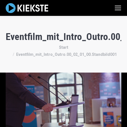
Eventfilm_mit_Intro_Outro.00
Sie befinden sich hier:
Start
Eventfilm_mit_Intro_Outro.00_02_01_00.Standbild001