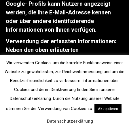
Google- Profils kann Nutzern angezeigt
werden, die Ihre E-Mail-Adresse kennen
oder über andere identifizierende
Informationen von Ihnen verfügen.
Verwendung der erfassten Informationen:
Neben den oben erläuterten
Verwendungszwecken werden die von Ihnen
Wir verwenden Cookies, um die korrekte Funktionsweise einer
bereitgestellten Informationen gemäß den
Website zu gewährleisten, zur Reichweitenmessung und um die
geltenden Google-
Benutzerfreundlichkeit zu verbessern. Informationen über
Datenschutzbestimmungen genutzt. Google
Cookies und deren Deaktivierung finden Sie in unserer
veröffentlicht möglicherweise
Datenschutzerklärung. Durch die Nutzung unserer Website
zusammengefasste Statistiken über die +1-
stimmen Sie der Verwendung von Cookies zu.
Akzeptieren
Aktivitäten der Nutzer bzw. gibt diese an
Nutzer und Partner weiter, wie etwa
Datenschutzerklärung
Publisher, Inserenten oder verbundene